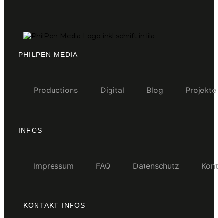
PHILPEN MEDIA
Productions
Digital
Blog
Projekte
INFOS
Impressum
FAQ
Datenschutz
Kont
KONTAKT INFOS