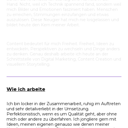
Hand. Nicht, weil ich Technik spannend fand, sondern weil
mich Bilder und Emotionen fasziniert haben. Menschen
zu erreichen, Stimmungen einzufangen und etwas
auszulösen. Diese Neugier hat mich nie losgelassen und
bildet heute den Kern meiner Arbeit.
Content bedeutet für mich Freiheit. Freiheit, Ideen zu
entwickeln, Perspektiven zu wechseln und Dinge anders
zu denken. Genau deshalb arbeite ich heute an der
Schnittstelle von Digital Marketing, Content Creation und
visuellem Storytelling.
Wie ich arbeite
Ich bin locker in der Zusammenarbeit, ruhig im Auftreten
und sehr detailverliebt in der Umsetzung.
Perfektionistisch, wenn es um Qualität geht, aber ohne
mich oder andere zu überfahren. Ich jongliere gern mit
Ideen, meinen eigenen genauso wie denen meiner