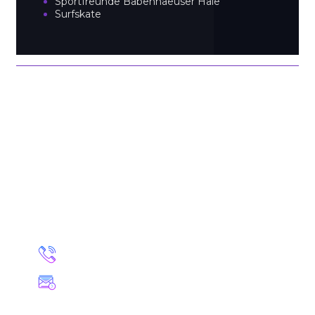
Sportfreunde Babenhaeuser Haie
Surfskate
INTERESSE BEKOMMEN?
Möchtest Du von mir auch Content erstellt
bekommen? Genau so wie Du es möchtest?
Dann melde Dich unverbindlich bei mir.
+49 40 81982020
kontakt@philpenmedia.de