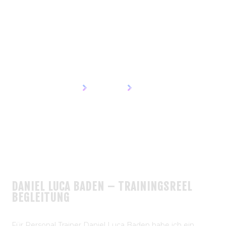
DANIEL LUCA BADEN
PT
HOME
PROJECT
DLB PT
DANIEL LUCA BADEN – TRAININGSREEL
BEGLEITUNG
Für Personal Trainer Daniel Luca Baden habe ich ein