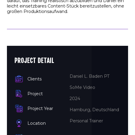
darauf, das Training realistisch abzubilden und Daniel ein
leicht einsetzbares Content-Stück bereitzustellen, ohne
großen Produktionsaufwand.
PROJECT DETAIL
Daniel L. Baden PT
Clients
SoMe Video
Project
2024
Project Year
Hamburg, Deutschland
Personal Trainer
Location