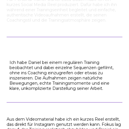
kurzes Social Media Reel produziert. Dafür habe ich ihn
während einer Trainingseinheit begleitet und einfache,
authentische Videoaufnahmen erstellt, die seinen
Coachingstil und die Trainingsatmosphäre zeigen.
Ich habe Daniel bei einem regulären Training
beobachtet und dabei einzelne Sequenzen gefilmt,
ohne ins Coaching einzugreifen oder etwas zu
inszenieren. Die Aufnahmen zeigen natürliche
Bewegungen, echte Trainingsmomente und eine
klare, unkomplizierte Darstellung seiner Arbeit.
Aus dem Videomaterial habe ich ein kurzes Reel erstellt,
das direkt für Instagram genutzt werden kann. Fokus lag