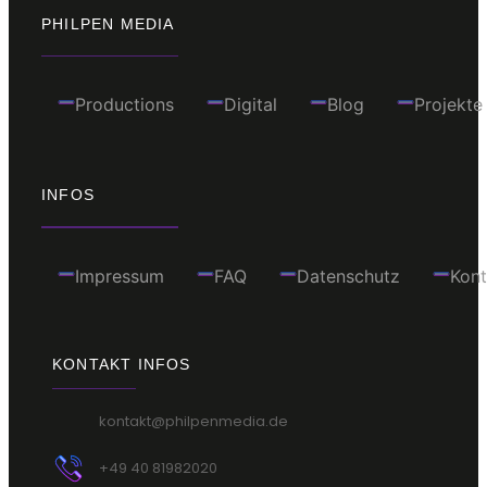
PHILPEN MEDIA
Productions
Digital
Blog
Projekte
INFOS
Impressum
FAQ
Datenschutz
Kont
KONTAKT INFOS
kontakt@philpenmedia.de
+49 40 81982020