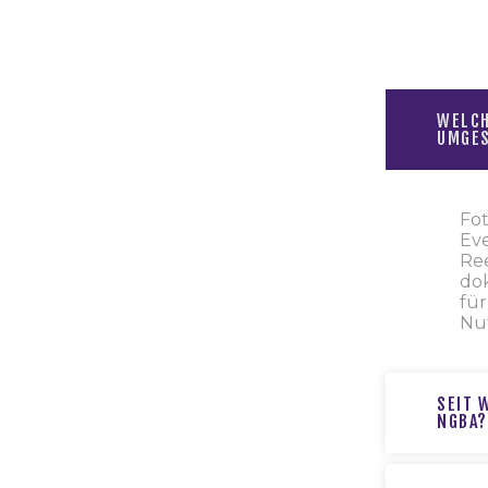
WELCH
UMGE
Fot
Eve
Ree
do
für
Nu
SEIT 
NGBA?