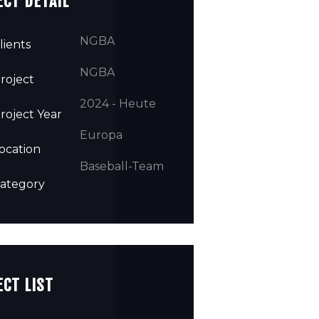
CT DETAIL
NGBA
lients
NGBA
roject
2024 - Heute
roject Year
Europa
ocation
Baseball-Team
ategory
CT LIST