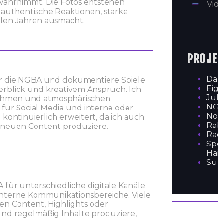
wahrnimmt. Die Fotos entstehen
Vi
 authentische Reaktionen, starke
elen Jahren ausmacht.
PROJE
Da
 für die NGBA und dokumentiere Spiele
Ei
erblick und kreativem Anspruch. Ich
Ju
fnahmen und atmosphärischen
N
 für Social Media und interne oder
No
kontinuierlich erweitert, da ich auch
Ra
d neuen Content produziere.
Ra
Sp
Ha
Su
 für unterschiedliche digitale Kanäle
interne Kommunikationsbereiche. Viele
nen Content, Highlights oder
 und regelmäßig Inhalte produziere,