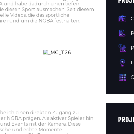
PROJE
GBA und habe dadurch einen tiefen
ie diesen Sport ausmachen. Seit diesem
lle Videos, die das sportliche
C
äre rund um die NGBA festhalten.
P
P
L
C
be ich einen direkten Zugang zu
r NGBA prägen. Als aktiver Spieler bin
PROJE
 und Events mit der Kamera. Diese
amische und echte Momente