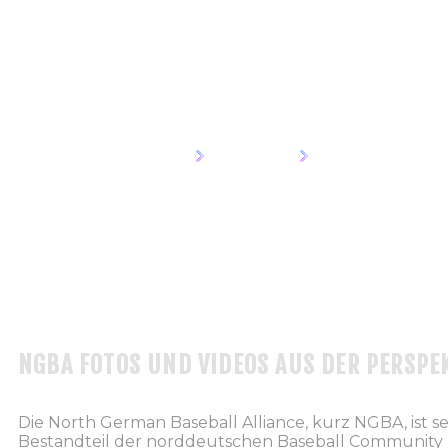
NGBA
HOME
PROJEKTE
NGBA
NGBA FOTOS UND VIDEOS AUS DER PERSPEK
Die North German Baseball Alliance, kurz NGBA, ist sei
Bestandteil der norddeutschen Baseball Community u