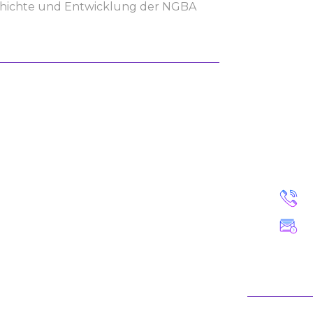
Geschichte und Entwicklung der NGBA
INTE
Möchte
erstel
Du es
unverb