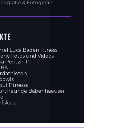
deografie & Fotografie
KTE
niel Luca Baden Fitness
gene Fotos und Videos
lia Pentzin PT
GBA
rdathleten
bowls
oul Fitnesss
ortfreunde Babenhaeuser
ie
rfskate